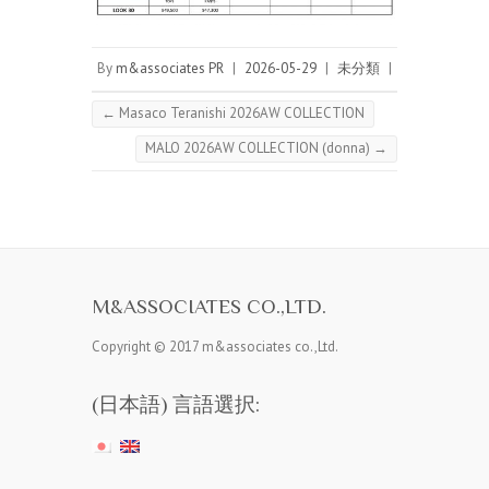
By
m&associates PR
|
2026-05-29
|
未分類
|
←
Masaco Teranishi 2026AW COLLECTION
MALO 2026AW COLLECTION (donna)
→
M&ASSOCIATES CO.,LTD.
Copyright © 2017 m&associates co.,Ltd.
(日本語) 言語選択: