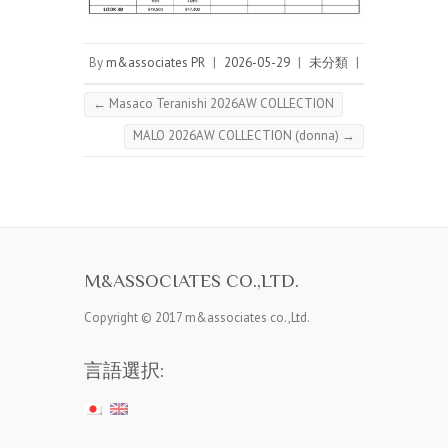
By
m&associates PR
|
2026-05-29
|
未分類
|
←
Masaco Teranishi 2026AW COLLECTION
MALO 2026AW COLLECTION (donna)
→
M&ASSOCIATES CO.,LTD.
Copyright © 2017 m&associates co.,Ltd.
言語選択: